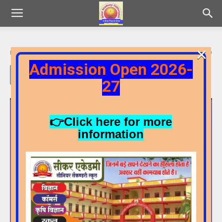
×
By
Admin
-
16/06/2025
129
0
Admission Open 2026-
27
Video
Player
👉Click here for more
information